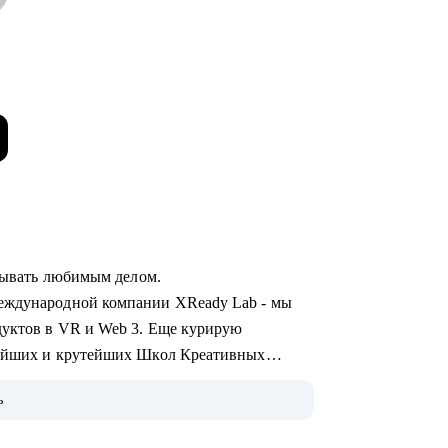
атывать любимым делом.
международной компании XReady Lab - мы
дуктов в VR и Web 3. Еще курирую
нейших и крутейших Школ Креативных
ь
 руковожу арт-процессами и командами, 7 лет