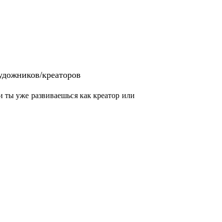
удожников/креаторов
ли ты уже развиваешься как креатор или