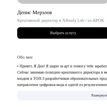
Денис Мерзлов
Креативный директор в XReady Lab / ex-КРОК
Выбрать услугу
Обо мне
• Привет, Я Ден! Я шарю за арт и помогу тебе зараб
Сейчас занимаю позицию креативного директора в 
входим в ТОП-3 разработчиков образовательных про
направление цифровая мода в одной из результатив
Индустрий в стране.
Развернут
• 11 лет работаю с компьютерной графикой, более 6 -
работаю с VR и AR