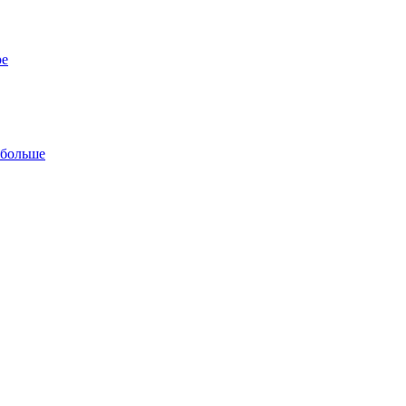
ре
 больше