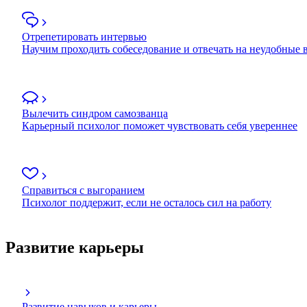
Отрепетировать интервью
Научим проходить собеседование и отвечать на неудобные
Вылечить синдром самозванца
Карьерный психолог поможет чувствовать себя увереннее
Справиться с выгоранием
Психолог поддержит, если не осталось сил на работу
Развитие карьеры
Развитие навыков и карьеры