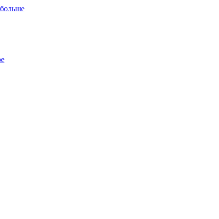
 больше
ре