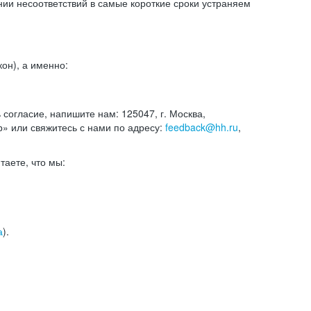
и несоответствий в самые короткие сроки устраняем
он), а именно:
ь согласие, напишите нам: 125047, г. Москва,
р» или свяжитесь с нами по адресу:
feedback@hh.ru
,
итаете, что мы:
а
).