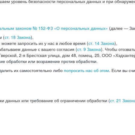
аем уровень безопасности персональных данных и при обнаружени
альным законом №
152-ФЗ
«О персональных данных»
(далее — Зак
м (
ст. 18 Закона
),
можете запросить их у нас в любое время (
ст. 14 Закона
),
абатываем данные с вашего согласия (
ст. 9 Закона
). Чтобы отозват
верской, 2-я Брестская улица, дом 48, помещ. 25, ООО «Хэдханте
ние обработки или возражение против обработки.
далить их самостоятельно либо
попросить нас об этом
. Если вы сч
ки данных или требование об ограничении обработки (
ст. 21 Закон