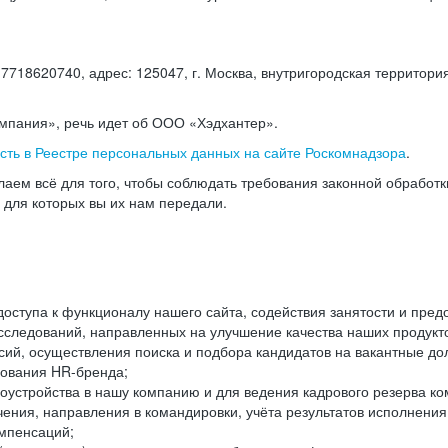
18620740, адрес: 125047, г. Москва, внутригородская территория
омпания», речь идет об ООО «Хэдхантер».
есть в Реестре персональных данных на сайте Роскомнадзора
.
аем всё для того, чтобы соблюдать требования законной обработ
, для которых вы их нам передали.
ступа к функционалу нашего сайта, содействия занятости и пред
следований, направленных на улучшение качества наших продуктов
ий, осуществления поиска и подбора кандидатов на вакантные дол
ования HR-бренда;
оустройства в нашу компанию и для ведения кадрового резерва ко
чения, направления в командировки, учёта результатов исполнени
омпенсаций;