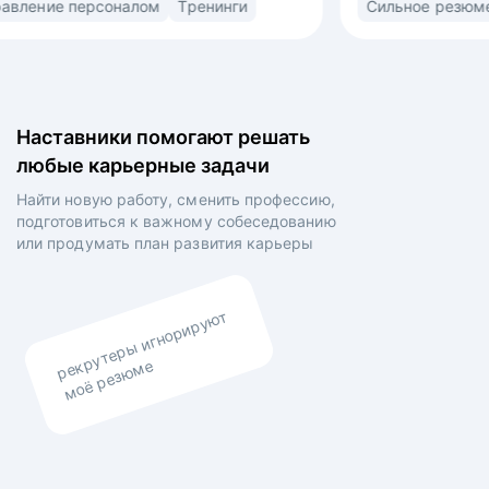
орт
Управление персоналом
Тренинги
ьная
(market/product fit) в найме. Знаю ожидания
рекрутеров, нанимающих менеджеров
овленных
и владельцев компаний. • Выстраиваю
сторителлинг в резюме и самопрезентации для
а на рынок
раскрытия вашей профессиональной личности •
Наставники помогают решать
ий •
Выравниваю ваши личные цели и планы
любые карьерные задачи
боты,
работодателя.
ыявления
Найти новую работу, сменить профессию,
роения
подготовиться к важному собеседованию
о итогам
или продумать план
развития карьеры
аказчиков
рекрутеры игнорируют
моё резюме