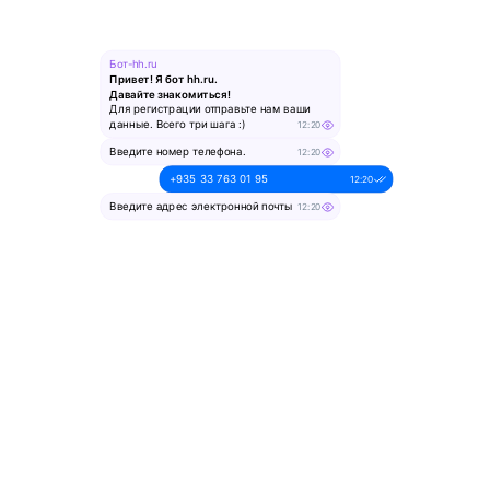
Бот-hh.ru
Привет! Я бот hh.ru.
Давайте знакомиться!
Для регистрации отправьте нам ваши
данные. Всего три шага :)
12:20
Введите номер телефона.
12:20
+935 33 763 01 95
12:20
Введите адрес электронной почты
12:20
alesya-pochta@ya.ru.
12:20
Введите ваше имя
12:20