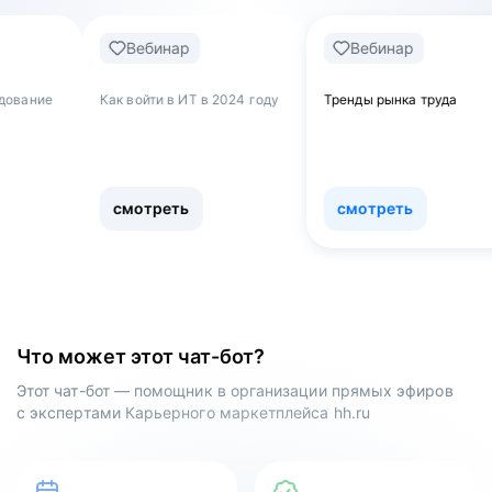
Вебинар
Вебинар
Веб
к войти в ИТ в 2024 году
Тренды рынка труда
Обнулять
как увол
работы и
сферу
смотреть
смотреть
смот
Что может этот чат-бот?
Этот чат-бот — помощник в организации прямых эфиров
с экспертами Карьерного маркетплейса hh.ru