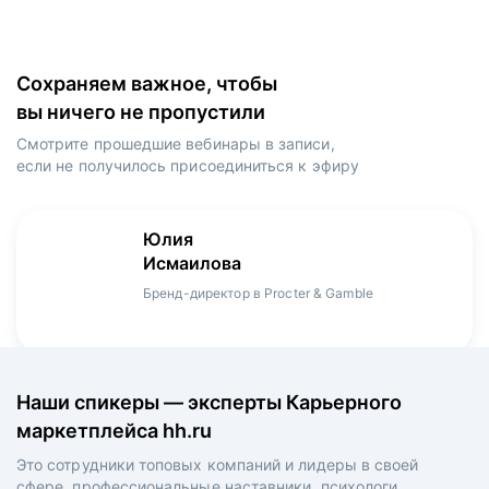
Сохраняем важное, чтобы
вы ничего не пропустили
Смотрите прошедшие вебинары в записи,
если не получилось присоединиться к эфиру
Игорь
Даниил
Юлия
Мария
Денис
Зуриев
Харламов
Исмаилова
Оборина
Мерзлов
Руководитель ИТ-проектов, международный
Head Product Manager в Ozon / ex-Huawei,
Бренд-директор в Procter & Gamble
Менеджер продукта в hh.ru
Креативный директор в XReady Lab, ex-КРОК
аэропорт Шереметьево, ex-Лукойл
Playrix
Наши спикеры — эксперты Карьерного
маркетплейса hh.ru
Это сотрудники топовых компаний и лидеры в своей
сфере, профессиональные наставники, психологи,